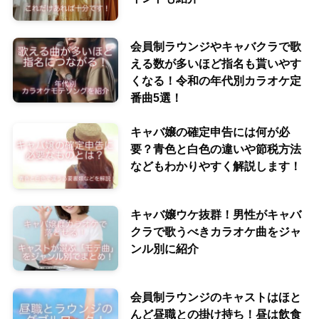
会員制ラウンジやキャバクラで歌
える数が多いほど指名も貰いやす
くなる！令和の年代別カラオケ定
番曲5選！
キャバ嬢の確定申告には何が必
要？青色と白色の違いや節税方法
などもわかりやすく解説します！
キャバ嬢ウケ抜群！男性がキャバ
クラで歌うべきカラオケ曲をジャ
ンル別に紹介
会員制ラウンジのキャストはほと
んど昼職との掛け持ち！昼は飲食