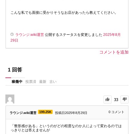
こんな私でも面接に受かりそうなお店があったら教えてください。
ラウンジ.wiki運営
公開するステータスを変更しました
2025年8月
29日
コメントを追加
1
回答
稼働中
投票済
最新
古い
33
199.25K
0
コメント
ラウンジ.wiki運営
投稿日2025年8月29日
「整形感がある」というのがどの程度なのか人によって変わるのでは
っきりとは答えませんが