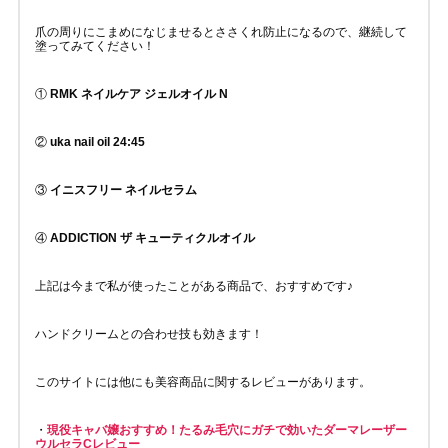
爪の周りにこまめになじませるとささくれ防止になるので、継続して
塗ってみてください！
①
RMK ネイルケア ジェルオイル N
②
uka nail oil 24:45
③
イニスフリー ネイルセラム
④
ADDICTION ザ キューティクルオイル
上記は今まで私が使ったことがある商品で、おすすめです♪
ハンドクリームとの合わせ技も効きます！
このサイトには他にも美容商品に関するレビューがあります。
・
現役キャバ嬢おすすめ！たるみ毛穴にガチで効いたダーマレーザー
ウルセラCレビュー