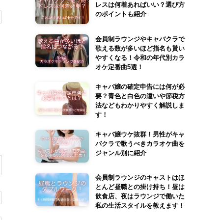
レスは何着あればいい？選び方
のポイントも紹介
会員制ラウンジやキャバクラで
歌える数が多いほど指名も貰い
やすくなる！令和の年代別カラ
オケ定番曲5選！
キャバ嬢の確定申告には何が必
要？青色と白色の違いや節税方
法などもわかりやすく解説しま
す！
キャバ嬢ウケ抜群！男性がキャ
バクラで歌うべきカラオケ曲を
ジャンル別に紹介
会員制ラウンジのキャストはほ
とんど昼職との掛け持ち！昼は
飲食店、夜はラウンジで働いた
私の生活スタイルを教えます！