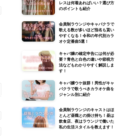
レスは何着あればいい？選び方
のポイントも紹介
会員制ラウンジやキャバクラで
歌える数が多いほど指名も貰い
やすくなる！令和の年代別カラ
オケ定番曲5選！
キャバ嬢の確定申告には何が必
要？青色と白色の違いや節税方
法などもわかりやすく解説しま
す！
キャバ嬢ウケ抜群！男性がキャ
バクラで歌うべきカラオケ曲を
ジャンル別に紹介
会員制ラウンジのキャストはほ
とんど昼職との掛け持ち！昼は
飲食店、夜はラウンジで働いた
私の生活スタイルを教えます！