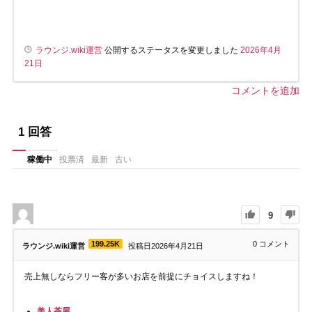
ラウンジ.wiki運営
公開するステータスを変更しました
2026年4月
21日
コメントを追加
1
回答
稼働中
投票済
最新
古い
9
199.25K
0
コメント
ラウンジ.wiki運営
投稿日2026年4月21日
売上無しならフリー客が多いお店を前提にチョイスしますね！
美人茶屋