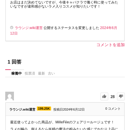
お店はまだ決めてないですが、今後キャバクラで働く時に使ってみた
いなですが違和感がないラメ入りコスメが知りたいです！
ラウンジ.wiki運営
公開するステータスを変更しました
2024年6月
12日
コメントを追加
1
回答
稼働中
投票済
最新
古い
28
199.25K
0
コメント
ラウンジ.wiki運営
投稿日2024年6月12日
最近使ってよかった商品が、MilleFéeのフェアリールージュです！
ラメが極小、例えるなら妖精の魔法の粉みたいな感じでかなり上品に