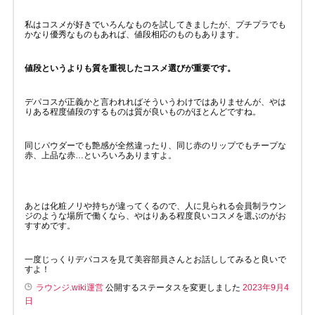
私はコスメが好きでいろんなものを試してきましたが、プチプラでも
かなり優秀なものもあれば、値段相応のものもあります。
値段というよりも質を重視したコスメ選びが重要です。
デパコスが正義かと言われればそういうわけではありませんが、やは
りある程度値段のするものは質が良いものがほとんどですね。
同じパウダーでも艶感が全然違ったり、同じ赤のリップでもチープな
赤、上品な赤…といろいろありますよ。
あとは化粧ノリや持ちが違ってくるので、人に見られる会員制ラウン
ジのような場所で働くなら、やはりある程度良いコスメを選ぶのがお
すすめです。
一度じっくりデパコスを見て美容部員さんとお話ししてみると良いで
すよ！
ラウンジ.wiki運営
公開するステータスを変更しました
2023年9月4
日