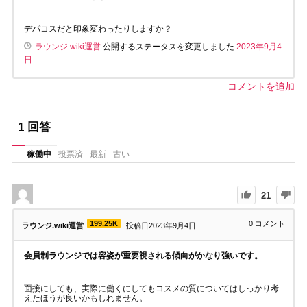
デパコスだと印象変わったりしますか？
ラウンジ.wiki運営
公開するステータスを変更しました
2023年9月4
日
コメントを追加
1
回答
稼働中
投票済
最新
古い
21
199.25K
0
コメント
ラウンジ.wiki運営
投稿日2023年9月4日
会員制ラウンジでは容姿が重要視される傾向がかなり強いです。
面接にしても、実際に働くにしてもコスメの質についてはしっかり考
えたほうが良いかもしれません。