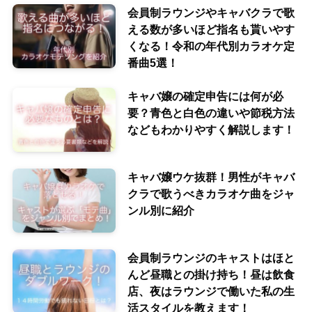
会員制ラウンジやキャバクラで歌
える数が多いほど指名も貰いやす
くなる！令和の年代別カラオケ定
番曲5選！
キャバ嬢の確定申告には何が必
要？青色と白色の違いや節税方法
などもわかりやすく解説します！
キャバ嬢ウケ抜群！男性がキャバ
クラで歌うべきカラオケ曲をジャ
ンル別に紹介
会員制ラウンジのキャストはほと
んど昼職との掛け持ち！昼は飲食
店、夜はラウンジで働いた私の生
活スタイルを教えます！