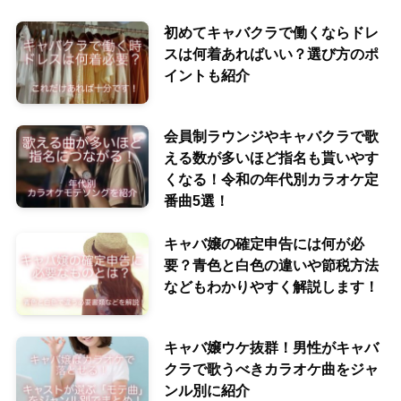
初めてキャバクラで働くならドレ
スは何着あればいい？選び方のポ
イントも紹介
会員制ラウンジやキャバクラで歌
える数が多いほど指名も貰いやす
くなる！令和の年代別カラオケ定
番曲5選！
キャバ嬢の確定申告には何が必
要？青色と白色の違いや節税方法
などもわかりやすく解説します！
キャバ嬢ウケ抜群！男性がキャバ
クラで歌うべきカラオケ曲をジャ
ンル別に紹介