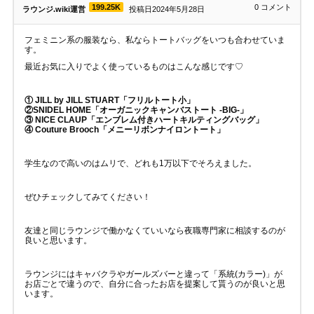
199.25K
0
コメント
ラウンジ.wiki運営
投稿日2024年5月28日
フェミニン系の服装なら、私ならトートバッグをいつも合わせていま
す。
最近お気に入りでよく使っているものはこんな感じです♡
① JILL by JILL STUART「フリルトート小」
②SNIDEL HOME「オーガニックキャンバストート -BIG-」
③ NICE CLAUP「エンブレム付きハートキルティングバッグ」
④ Couture Brooch「メニーリボンナイロントート」
学生なので高いのはムリで、どれも1万以下でそろえました。
ぜひチェックしてみてください！
友達と同じラウンジで働かなくていいなら夜職専門家に相談するのが
良いと思います。
ラウンジにはキャバクラやガールズバーと違って「系統(カラー)」が
お店ごとで違うので、自分に合ったお店を提案して貰うのが良いと思
います。