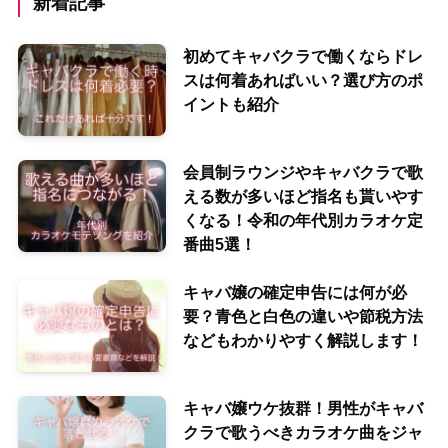
新着記事
初めてキャバクラで働くならドレ
スは何着あればいい？選び方のポ
イントも紹介
会員制ラウンジやキャバクラで歌
える数が多いほど指名も貰いやす
くなる！令和の年代別カラオケ定
番曲5選！
キャバ嬢の確定申告には何が必
要？青色と白色の違いや節税方法
などもわかりやすく解説します！
キャバ嬢ウケ抜群！男性がキャバ
クラで歌うべきカラオケ曲をジャ