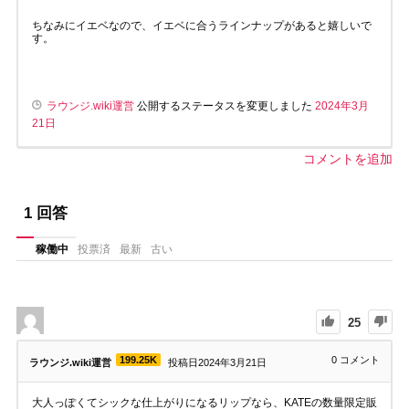
ちなみにイエベなので、イエベに合うラインナップがあると嬉しいで
す。
ラウンジ.wiki運営
公開するステータスを変更しました
2024年3月
21日
コメントを追加
1
回答
稼働中
投票済
最新
古い
25
199.25K
0
コメント
ラウンジ.wiki運営
投稿日2024年3月21日
大人っぽくてシックな仕上がりになるリップなら、KATEの数量限定販