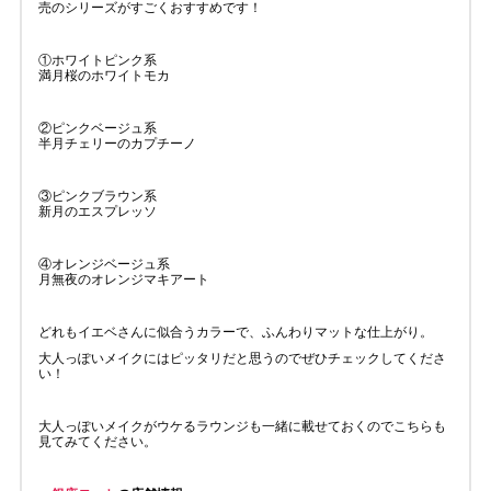
売のシリーズがすごくおすすめです！
①ホワイトピンク系
満月桜のホワイトモカ
②ピンクベージュ系
半月チェリーのカプチーノ
③ピンクブラウン系
新月のエスプレッソ
④オレンジベージュ系
月無夜のオレンジマキアート
どれもイエベさんに似合うカラーで、ふんわりマットな仕上がり。
大人っぽいメイクにはピッタリだと思うのでぜひチェックしてくださ
い！
大人っぽいメイクがウケるラウンジも一緒に載せておくのでこちらも
見てみてください。