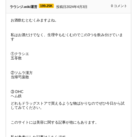
199.25K
0
コメント
ラウンジ.wiki運営
投稿日2024年4月3日
お酒飲むとむくみますよね。
私はお酒だけでなく、生理中もむくむのでこの3つを飲み分けていま
す
①クラシエ
五苓散
②ツムラ漢方
当帰芍薬散
③ DHC
ヘム鉄
どれもドラッグストアで買えるような物ばかりなのでぜひ今日から試
してみてください。
このサイトには美容に関する記事が他にもあります。
私が参考にした記事はこちらです。