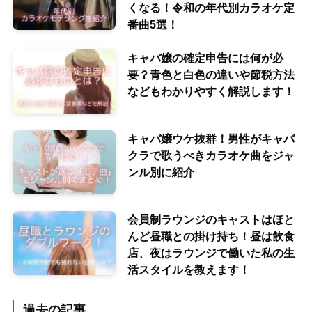
くなる！令和の年代別カラオケ定
番曲5選！
キャバ嬢の確定申告には何が必
要？青色と白色の違いや節税方法
などもわかりやすく解説します！
キャバ嬢ウケ抜群！男性がキャバ
クラで歌うべきカラオケ曲をジャ
ンル別に紹介
会員制ラウンジのキャストはほと
んど昼職との掛け持ち！昼は飲食
店、夜はラウンジで働いた私の生
活スタイルを教えます！
過去の記事