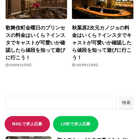
歌舞伎町金曜日のプリンセ
秋葉原2次元カノジョの料
スの料金はいくら？インス
金はいくら？インスタでキ
タでキャストが可愛いか確
ャストが可愛いか確認した
認したら値段を知って遊び
ら値段を知って遊びに行こ
に行こう！
う！
2025年12月9日
2025年12月8日
検索
新着記事
MAILで求人応募
LINEで求人応募