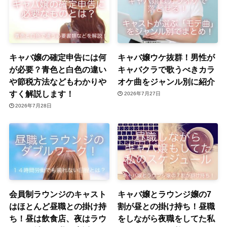
キャバ嬢の確定申告には何
キャバ嬢ウケ抜群！男性が
が必要？青色と白色の違い
キャバクラで歌うべきカラ
や節税方法などもわかりや
オケ曲をジャンル別に紹介
すく解説します！
2026年7月27日
2026年7月28日
会員制ラウンジのキャスト
キャバ嬢とラウンジ嬢の7
はほとんど昼職との掛け持
割が昼との掛け持ち！昼職
ち！昼は飲食店、夜はラウ
をしながら夜職をしてた私