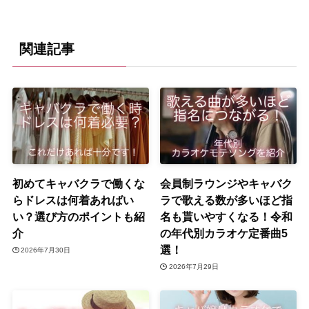
関連記事
初めてキャバクラで働くな
会員制ラウンジやキャバク
らドレスは何着あればい
ラで歌える数が多いほど指
い？選び方のポイントも紹
名も貰いやすくなる！令和
介
の年代別カラオケ定番曲5
選！
2026年7月30日
2026年7月29日