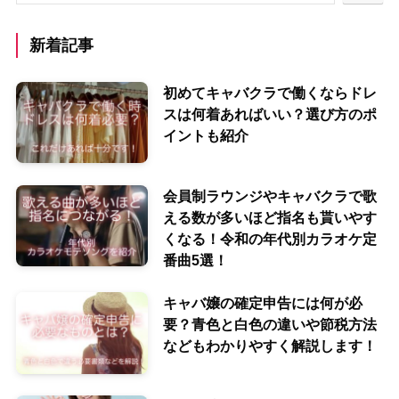
新着記事
初めてキャバクラで働くならドレ
スは何着あればいい？選び方のポ
イントも紹介
会員制ラウンジやキャバクラで歌
える数が多いほど指名も貰いやす
くなる！令和の年代別カラオケ定
番曲5選！
キャバ嬢の確定申告には何が必
要？青色と白色の違いや節税方法
などもわかりやすく解説します！