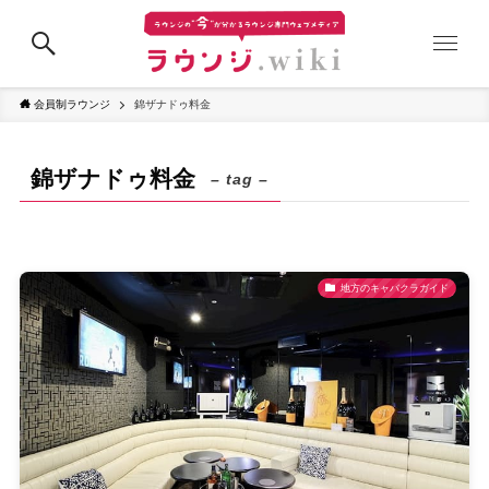
会員制ラウンジ
錦ザナドゥ料金
錦ザナドゥ料金
– tag –
地方のキャバクラガイド