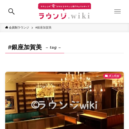
会員制ラウンジ
#銀座加賀美
#銀座加賀美
– tag –
求人情報