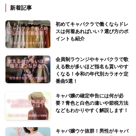
新着記事
初めてキャバクラで働くならドレ
スは何着あればいい？選び方のポ
イントも紹介
会員制ラウンジやキャバクラで歌
える数が多いほど指名も貰いやす
くなる！令和の年代別カラオケ定
番曲5選！
キャバ嬢の確定申告には何が必
要？青色と白色の違いや節税方法
などもわかりやすく解説します！
キャバ嬢ウケ抜群！男性がキャバ