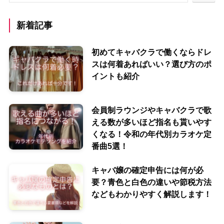
新着記事
初めてキャバクラで働くならドレ
スは何着あればいい？選び方のポ
イントも紹介
会員制ラウンジやキャバクラで歌
える数が多いほど指名も貰いやす
くなる！令和の年代別カラオケ定
番曲5選！
キャバ嬢の確定申告には何が必
要？青色と白色の違いや節税方法
などもわかりやすく解説します！