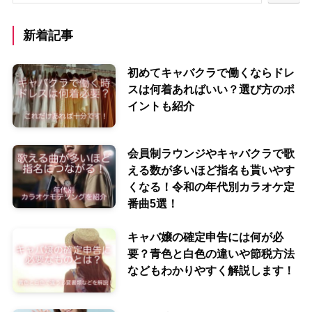
新着記事
初めてキャバクラで働くならドレ
スは何着あればいい？選び方のポ
イントも紹介
会員制ラウンジやキャバクラで歌
える数が多いほど指名も貰いやす
くなる！令和の年代別カラオケ定
番曲5選！
キャバ嬢の確定申告には何が必
要？青色と白色の違いや節税方法
などもわかりやすく解説します！