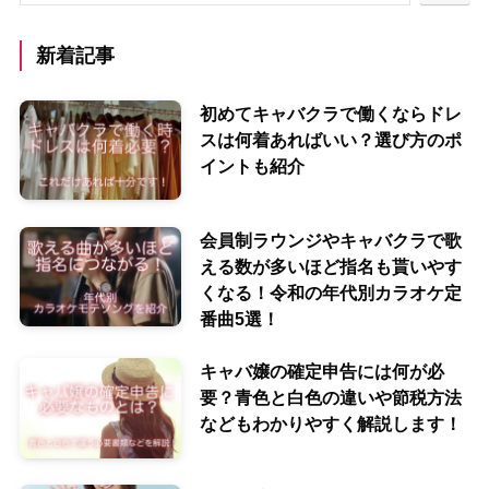
新着記事
初めてキャバクラで働くならドレ
スは何着あればいい？選び方のポ
イントも紹介
会員制ラウンジやキャバクラで歌
える数が多いほど指名も貰いやす
くなる！令和の年代別カラオケ定
番曲5選！
キャバ嬢の確定申告には何が必
要？青色と白色の違いや節税方法
などもわかりやすく解説します！