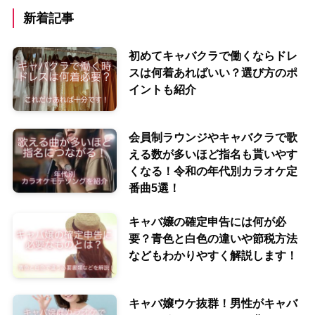
新着記事
初めてキャバクラで働くならドレ
スは何着あればいい？選び方のポ
イントも紹介
会員制ラウンジやキャバクラで歌
える数が多いほど指名も貰いやす
くなる！令和の年代別カラオケ定
番曲5選！
キャバ嬢の確定申告には何が必
要？青色と白色の違いや節税方法
などもわかりやすく解説します！
キャバ嬢ウケ抜群！男性がキャバ