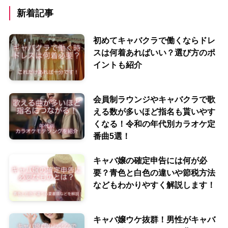
新着記事
初めてキャバクラで働くならドレ
スは何着あればいい？選び方のポ
イントも紹介
会員制ラウンジやキャバクラで歌
える数が多いほど指名も貰いやす
くなる！令和の年代別カラオケ定
番曲5選！
キャバ嬢の確定申告には何が必
要？青色と白色の違いや節税方法
などもわかりやすく解説します！
キャバ嬢ウケ抜群！男性がキャバ