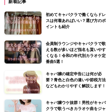
新着記事
初めてキャバクラで働くならドレ
スは何着あればいい？選び方のポ
イントも紹介
会員制ラウンジやキャバクラで歌
える数が多いほど指名も貰いやす
くなる！令和の年代別カラオケ定
番曲5選！
キャバ嬢の確定申告には何が必
要？青色と白色の違いや節税方法
などもわかりやすく解説します！
キャバ嬢ウケ抜群！男性がキャバ
クラで歌うべきカラオケ曲をジャ