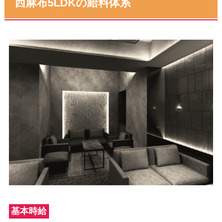
西麻布5LDKの給料体系
基本時給