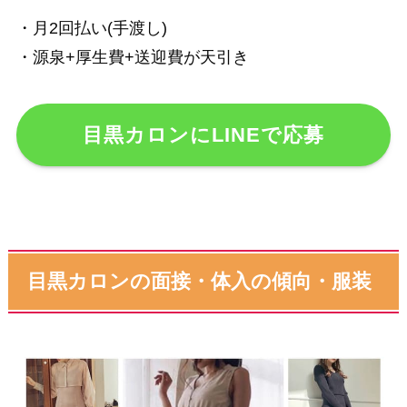
・月2回払い(手渡し)
・源泉+厚生費+送迎費が天引き
目黒カロンにLINEで応募
目黒カロンの面接・体入の傾向・服装